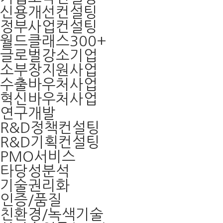
신용개선컨설팅
정부사업컨설팅
월드클래스300+
글로벌강소기업
소부장지원사업
수출바우처사업
혁신바우처사업
연구개발
R&D정책컨설팅
R&D기획컨설팅
PMO서비스
타당성분석
기술권리화
인증/품질
친환경/녹색기술