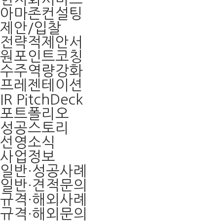
아마존컨설팅
제안/입찰
전략적제안서
원포인트코칭
수주역량강화
프레젠테이션
IR PitchDeck
포트폴리오
성공스토리
선영소식
사업정보
일반·성공사례
일반·견적문의
규격·해외사례
규격·해외문의