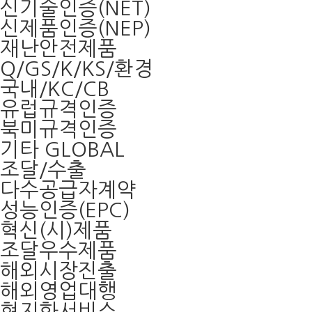
신기술인증(NET)
신제품인증(NEP)
재난안전제품
Q/GS/K/KS/환경
국내/KC/CB
유럽규격인증
북미규격인증
기타 GLOBAL
조달/수출
다수공급자계약
성능인증(EPC)
혁신(시)제품
조달우수제품
해외시장진출
해외영업대행
현지화서비스