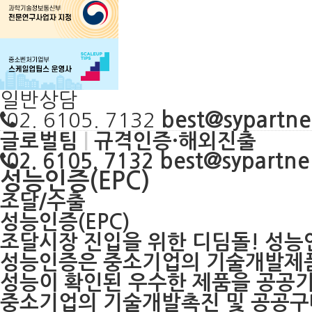
일반상담
best@sypartner
02. 6105. 7132
글로벌팀
|
규격인증·해외진출
best@sypartner
02. 6105. 7132
성능인증(EPC)
조달/수출
성능인증(EPC)
조달시장 진입을 위한 디딤돌! 성
성능인증은 중소기업의 기술개발제
성능이 확인된 우수한 제품을 공공
중소기업의 기술개발촉진 및 공공구