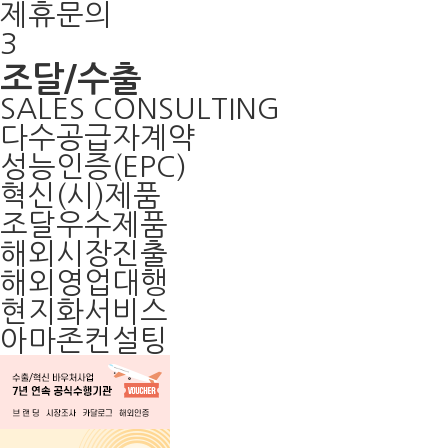
제휴문의
3
조달/수출
SALES CONSULTING
다수공급자계약
성능인증(EPC)
혁신(시)제품
조달우수제품
해외시장진출
해외영업대행
현지화서비스
아마존컨설팅