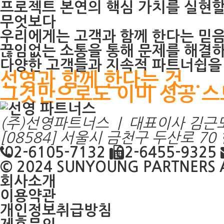
프로젝트 본연의 핵심 가치를 실현할
무엇보다
우리에게는 고객과 함께 한다는 믿음
끊임없는 소통을 통해 문제를 해결
다양한 고객들과 지속적 파트너쉽을
선영과 함께 한다는 것...
그것만으로도 이미 성공 스
(주)선영파트너스 | 대표이사 김근
[08584] 서울시 금천구 두산로 7
02-6105-7132
02-6455-9325
© 2024
SUNYOUNG PARTNERS
A
회사소개
이용약관
개인정보취급방침