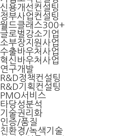
신용개선컨설팅
정부사업컨설팅
월드클래스300+
글로벌강소기업
소부장지원사업
수출바우처사업
혁신바우처사업
연구개발
R&D정책컨설팅
R&D기획컨설팅
PMO서비스
타당성분석
기술권리화
인증/품질
친환경/녹색기술