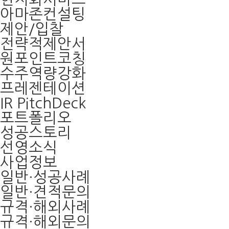
아마존컨설팅
제안/입찰
전략적제안서
원포인트코칭
수주역량강화
프레젠테이션
IR PitchDeck
포트폴리오
성공스토리
선영소식
사업정보
일반·성공사례
일반·견적문의
규격·해외사례
규격·해외문의