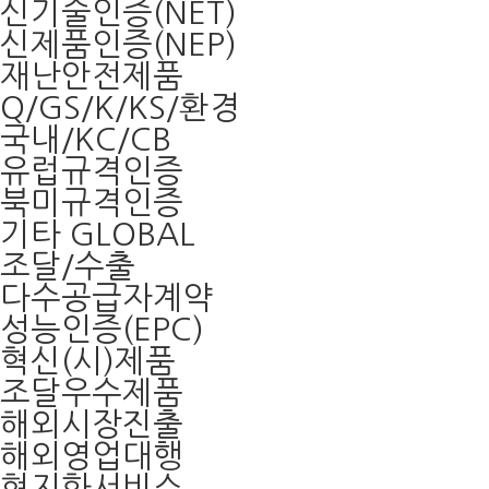
신기술인증(NET)
신제품인증(NEP)
재난안전제품
Q/GS/K/KS/환경
국내/KC/CB
유럽규격인증
북미규격인증
기타 GLOBAL
조달/수출
다수공급자계약
성능인증(EPC)
혁신(시)제품
조달우수제품
해외시장진출
해외영업대행
현지화서비스