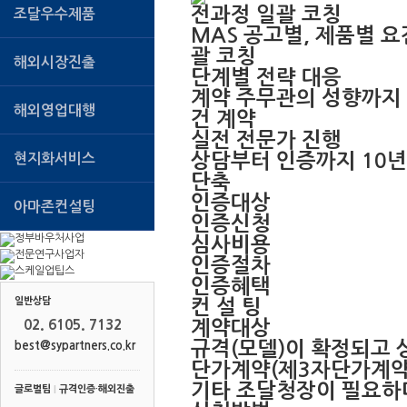
전과정 일괄 코칭
조달우수제품
MAS 공고별, 제품별 요
괄 코칭
해외시장진출
단계별 전략 대응
계약 주무관의 성향까지 
해외영업대행
건 계약
실전 전문가 진행
상담부터 인증까지 10년
현지화서비스
단축
인증대상
아마존컨설팅
인증신청
심사비용
인증절차
인증혜택
일반상담
컨 설 팅
02. 6105. 7132
계약대상
규격(모델)이 확정되고 
best@sypartners.co.kr
단가계약(제3자단가계약
기타 조달청장이 필요하
글로벌팀
|
규격인증·해외진출