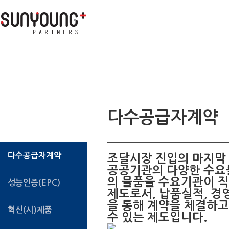
메
뉴
바
로
가
기
본
문
ABOUT
기업성장
연구개발
으
로
바
로
가
기
조달/수출
다수공급자계약
SALES CONSULTING
다수공급자계약
조달시장 진입의 마지막
공공기관의 다양한 수요를
의 물품을 수요기관이 직
성능인증(EPC)
제도로서, 납품실적, 경
을 통해 계약을 체결하
혁신(시)제품
수 있는 제도입니다.