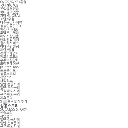
Q/GS/K/KS/환경
국내/KC/CB
유럽규격인증
북미규격인증
기타 GLOBAL
조달/수출
다수공급자계약
성능인증(EPC)
혁신(시)제품
조달우수제품
해외시장진출
해외영업대행
현지화서비스
아마존컨설팅
제안/입찰
전략적제안서
원포인트코칭
수주역량강화
프레젠테이션
IR PitchDeck
포트폴리오
성공스토리
선영소식
사업정보
일반·성공사례
일반·견적문의
규격·해외사례
규격·해외문의
제휴문의
3
성공스토리
SUCCESS STORY
선영소식
사업정보
일반·성공사례
일반·견적문의
규격·해외사례