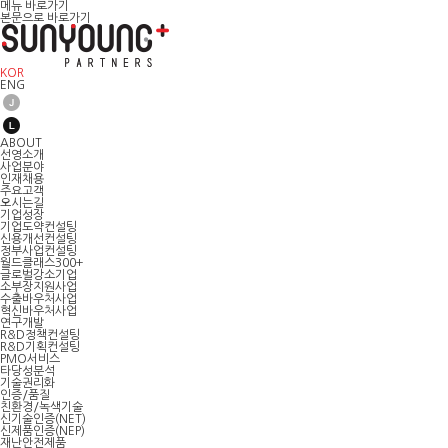
메뉴 바로가기
본문으로 바로가기
KOR
ENG
ABOUT
선영소개
사업분야
인재채용
주요고객
오시는길
기업성장
기업도약컨설팅
신용개선컨설팅
정부사업컨설팅
월드클래스300+
글로벌강소기업
소부장지원사업
수출바우처사업
혁신바우처사업
연구개발
R&D정책컨설팅
R&D기획컨설팅
PMO서비스
타당성분석
기술권리화
인증/품질
친환경/녹색기술
신기술인증(NET)
신제품인증(NEP)
재난안전제품