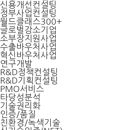
신용개선컨설팅
정부사업컨설팅
월드클래스300+
글로벌강소기업
소부장지원사업
수출바우처사업
혁신바우처사업
연구개발
R&D정책컨설팅
R&D기획컨설팅
PMO서비스
타당성분석
기술권리화
인증/품질
친환경/녹색기술