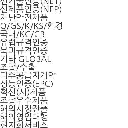
신기술인증(NET)
신제품인증(NEP)
재난안전제품
Q/GS/K/KS/환경
국내/KC/CB
유럽규격인증
북미규격인증
기타 GLOBAL
조달/수출
다수공급자계약
성능인증(EPC)
혁신(시)제품
조달우수제품
해외시장진출
해외영업대행
현지화서비스