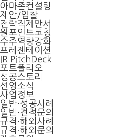
아마존컨설팅
제안/입찰
전략적제안서
원포인트코칭
수주역량강화
프레젠테이션
IR PitchDeck
포트폴리오
성공스토리
선영소식
사업정보
일반·성공사례
일반·견적문의
규격·해외사례
규격·해외문의