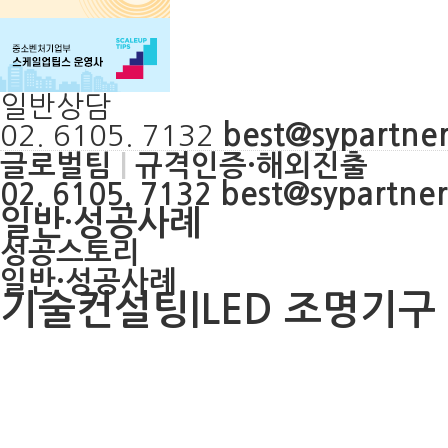
일반상담
best@sypartner
02. 6105. 7132
글로벌팀
|
규격인증·해외진출
best@sypartner
02. 6105. 7132
일반·성공사례
성공스토리
일반·성공사례
기술컨설팅|LED 조명기구